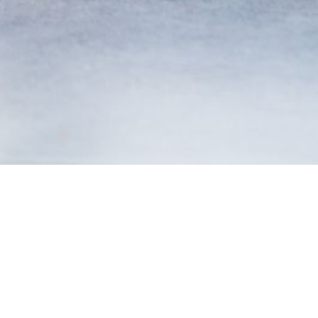
nung
hützen.