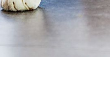
Zum Schutz vor Insekten gibt es zahlreiche Hil
Sprechen Sie uns auf die Möglichkeiten des Insek
das richtige #Fliegengitter, welches hilft, die un
Wenn es um den Insektenschutz geht verlassen wir