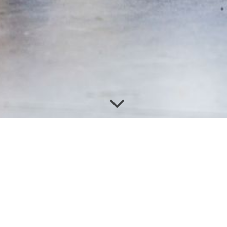
fsmittel
tenschutzes an. Wir finden garantiert auch für Ihr Haus oder Ihre Woh
beliebten Gäste draußen in der Natur zu lassen und Ihre Gesundheit zu sc
 uns ganz auf die Qualität der Produkte von